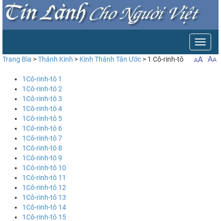
Toggle
naviga
Trang Bìa
>
Thánh Kinh
>
Kinh Thánh Tân Ước
> 1 Cô-rinh-tô
1Cô-rinh-tô 1
1Cô-rinh-tô 2
1Cô-rinh-tô 3
1Cô-rinh-tô 4
1Cô-rinh-tô 5
1Cô-rinh-tô 6
1Cô-rinh-tô 7
1Cô-rinh-tô 8
1Cô-rinh-tô 9
1Cô-rinh-tô 10
1Cô-rinh-tô 11
1Cô-rinh-tô 12
1Cô-rinh-tô 13
1Cô-rinh-tô 14
1Cô-rinh-tô 15