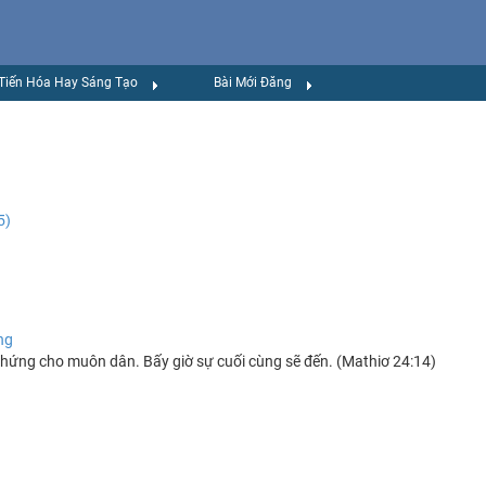
Tiến Hóa Hay Sáng Tạo
Bài Mới Đăng
5)
ng
chứng cho muôn dân. Bấy giờ sự cuối cùng sẽ đến. (Mathiơ 24:14)