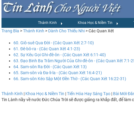
Thánh Kinh
Khoa Học & Niềm Tin
Trang Bìa
>
Thánh Kinh
>
Dành Cho Thiếu Nhi
> Các Quan Xét
60. Giô-suê Qua Đời - (Các Quan Xét 2:7-10)
61. Đê-bô-ra - (Các Quan Xét 4:1-23)
62. Sự Kêu Gọi Ghi-đê-ôn - (Các Quan Xét 6:11-40)
63. Đạo Binh Ba Trăm Người Của Ghi-đê-ôn - (Các Quan Xét 7:1-2
64. Sam-sôn Ra Đời - (Các Quan Xét 13)
65. Sam-sôn và Đa-li-la - (Các Quan Xét 16:4-21)
66. Sam-sôn Kéo Sập Một Đền Thờ - (Các Quan Xét 16:22-31)
Thánh Kinh
|
Khoa Học & Niềm Tin
|
Tiến Hóa Hay Sáng Tạo
|
Bài Mới Đă
Tin Lành nầy về nước Đức Chúa Trời sẽ được giảng ra khắp đất, để làm 